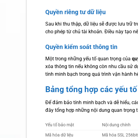
Quyền riêng tư dữ liệu
Sau khi thu thập, dữ liệu sẽ được lưu trữ 
cho phép từ chủ tài khoản. Điều này tạo nê
Quyền kiểm soát thông tin
Một trong những yếu tố quan trọng của
qu
xóa thông tin nếu không còn nhu cầu sử dụ
tính minh bạch trong quá trình vận hành h
Bảng tổng hợp các yếu tố
Để đảm bảo tính minh bạch và dễ hiểu, cá
đây tổng hợp những nội dung quan trọng tr
Yếu tố bảo mật
Nội dung chính
Mã hóa dữ liệu
Mã hóa SSL 256bi