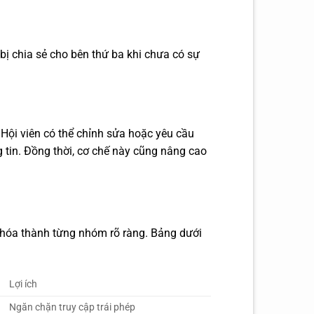
ị chia sẻ cho bên thứ ba khi chưa có sự
 Hội viên có thể chỉnh sửa hoặc yêu cầu
 tin. Đồng thời, cơ chế này cũng nâng cao
hóa thành từng nhóm rõ ràng. Bảng dưới
Lợi ích
Ngăn chặn truy cập trái phép