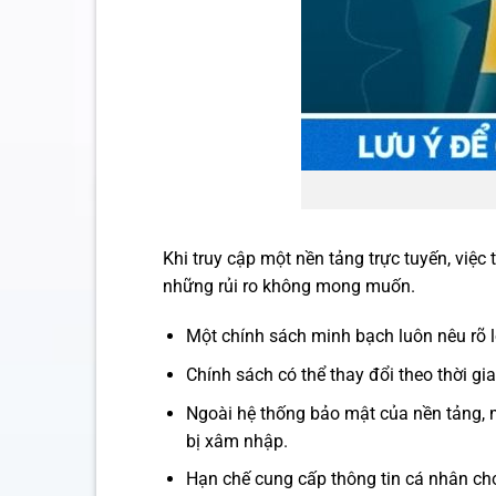
Khi truy cập một nền tảng trực tuyến, việc 
những rủi ro không mong muốn.
Một chính sách minh bạch luôn nêu rõ lo
Chính sách có thể thay đổi theo thời gi
Ngoài hệ thống bảo mật của nền tảng, 
bị xâm nhập.
Hạn chế cung cấp thông tin cá nhân cho