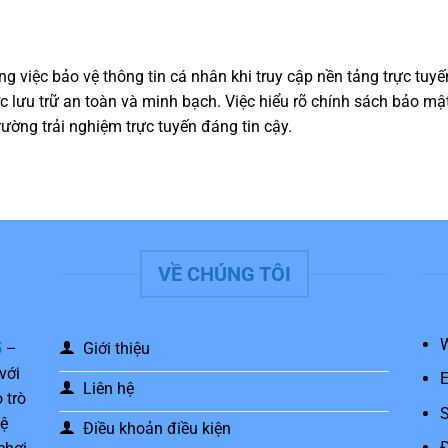
ng việc bảo vệ thông tin cá nhân khi truy cập nền tảng trực tuy
lưu trữ an toàn và minh bạch. Việc hiểu rõ chính sách bảo mật g
trường trải nghiệm trực tuyến đáng tin cậy.
VỀ CHÚNG TÔI
W
5
–
Giới thiệu
với
E
Liên hệ
 trò
hệ
Điều khoản điều kiện
Đ