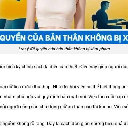
Lưu ý để quyền của bản thân không bị xâm phạm
tìm hiểu kỹ chính sách là điều cần thiết. Điều này giúp người dù
ại dữ liệu được thu thập. Nhờ đó, hội viên có thể biết thông tin
an nhằm phù hợp với quy định bảo mật mới. Việc theo dõi cập nh
mỗi người cũng cần chủ động giữ an toàn cho tài khoản. Việc
 nguồn không rõ ràng. Đây là cách đơn giản nhưng hiệu quả để d