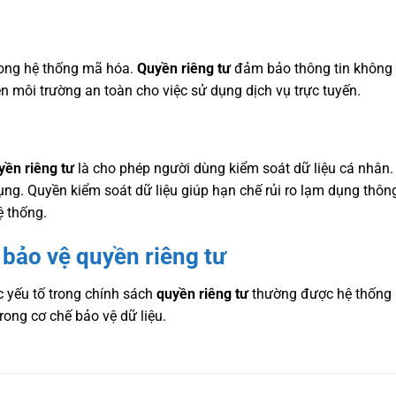
trong hệ thống mã hóa.
Quyền riêng tư
đảm bảo thông tin không b
n môi trường an toàn cho việc sử dụng dịch vụ trực tuyến.
yền riêng tư
là cho phép người dùng kiểm soát dữ liệu cá nhân.
ng. Quyền kiểm soát dữ liệu giúp hạn chế rủi ro lạm dụng thông
ệ thống.
 bảo vệ quyền riêng tư
c yếu tố trong chính sách
quyền riêng tư
thường được hệ thống 
ong cơ chế bảo vệ dữ liệu.
t