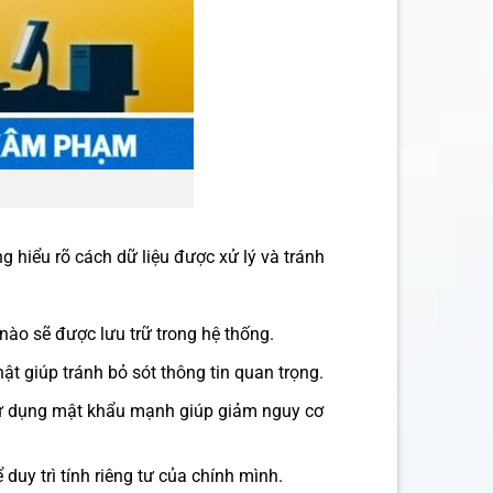
ng hiểu rõ cách dữ liệu được xử lý và tránh
 nào sẽ được lưu trữ trong hệ thống.
ật giúp tránh bỏ sót thông tin quan trọng.
 sử dụng mật khẩu mạnh giúp giảm nguy cơ
uy trì tính riêng tư của chính mình.