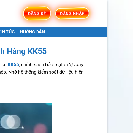
ĐĂNG NHẬP
ĐĂNG KÝ
TIN TỨC
HƯỚNG DẪN
ch Hàng KK55
 Tại
KK55
, chính sách bảo mật được xây
hép. Nhờ hệ thống kiểm soát dữ liệu hiện