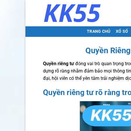
Bỏ
qua
nội
dung
TRANG CHỦ
XỔ SỐ
Quyền Riêng
Quyền riêng tư
đóng vai trò quan trọng tro
dựng rõ ràng nhằm đảm bảo mọi thông tin c
đại, hội viên có thể yên tâm trải nghiệm d
Quyền riêng tư rõ ràng tro