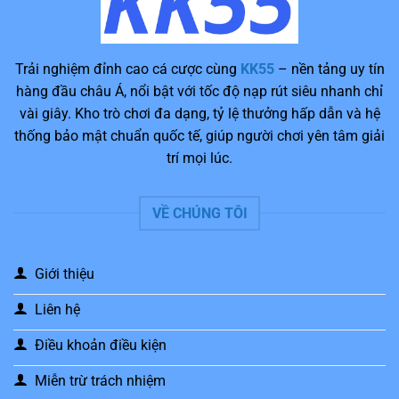
Trải nghiệm đỉnh cao cá cược cùng
KK55
– nền tảng uy tín
hàng đầu châu Á, nổi bật với tốc độ nạp rút siêu nhanh chỉ
vài giây. Kho trò chơi đa dạng, tỷ lệ thưởng hấp dẫn và hệ
thống bảo mật chuẩn quốc tế, giúp người chơi yên tâm giải
trí mọi lúc.
VỀ CHÚNG TÔI
Giới thiệu
Liên hệ
Điều khoản điều kiện
Miễn trừ trách nhiệm