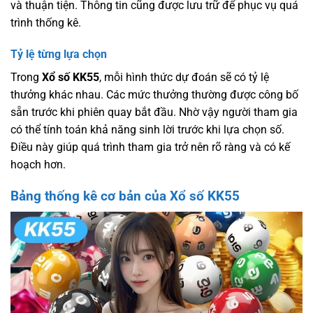
và thuận tiện. Thông tin cũng được lưu trữ để phục vụ quá
trình thống kê.
Tỷ lệ từng lựa chọn
Trong
Xổ số KK55
, mỗi hình thức dự đoán sẽ có tỷ lệ
thưởng khác nhau. Các mức thưởng thường được công bố
sẵn trước khi phiên quay bắt đầu. Nhờ vậy người tham gia
có thể tính toán khả năng sinh lời trước khi lựa chọn số.
Điều này giúp quá trình tham gia trở nên rõ ràng và có kế
hoạch hơn.
Bảng thống kê cơ bản của Xổ số KK55