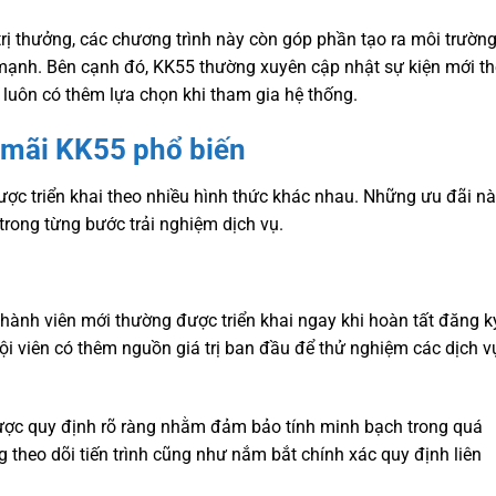
trị thưởng, các chương trình này còn góp phần tạo ra môi trườn
mạnh. Bên cạnh đó, KK55 thường xuyên cập nhật sự kiện mới t
luôn có thêm lựa chọn khi tham gia hệ thống.
 mãi KK55 phổ biến
ược triển khai theo nhiều hình thức khác nhau. Những ưu đãi n
trong từng bước trải nghiệm dịch vụ.
hành viên mới thường được triển khai ngay khi hoàn tất đăng k
ội viên có thêm nguồn giá trị ban đầu để thử nghiệm các dịch v
ược quy định rõ ràng nhằm đảm bảo tính minh bạch trong quá
 theo dõi tiến trình cũng như nắm bắt chính xác quy định liên