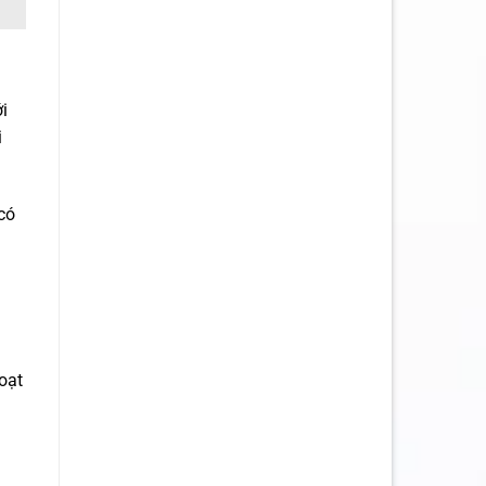
i
i
có
oạt