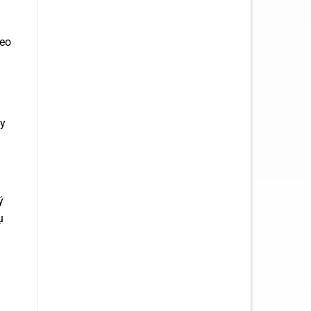
g
heo
ày
ý
ụ