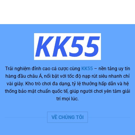
Châu
Sự
Có
có
Á
Thật
Uy
bình
Về
Tín
luận
Uy
Không
ở
Tín
–
Đánh
Của
Đánh
Giá
Thương
Giá
KK55
Hiệu
Chi
–
Tiết
Góc
Về
Nhìn
Thương
Chi
Hiệu
Tiết
Về
Thương
Hiệu
Hot
2026
Trải nghiệm đỉnh cao cá cược cùng
KK55
– nền tảng uy tín
hàng đầu châu Á, nổi bật với tốc độ nạp rút siêu nhanh chỉ
vài giây. Kho trò chơi đa dạng, tỷ lệ thưởng hấp dẫn và hệ
thống bảo mật chuẩn quốc tế, giúp người chơi yên tâm giải
trí mọi lúc.
VỀ CHÚNG TÔI