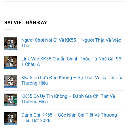
BÀI VIẾT GẦN ĐÂY
Người Chơi Nói Gì Về KK55 – Người Thật Và Việc
20
Thật
Th3
Không
có
Link Vào KK55 Chuẩn Chính Thức Từ Nhà Cái Số
bình
20
luận
1 Châu Á
Th3
ở
Người
Không
Chơi
có
KK55 Có Lừa Đảo Không – Sự Thật Về Uy Tín Của
Nói
bình
20
Gì
luận
Thương Hiệu
Th3
Về
ở
KK55
Link
Không
–
Vào
có
KK55 Có Uy Tín Không – Đánh Giá Chi Tiết Về
Người
KK55
bình
20
Thật
Chuẩn
luận
Thương Hiệu
Th3
Và
Chính
ở
Việc
Thức
KK55
Không
Thật
Từ
Có
có
Đánh Giá KK55 – Góc Nhìn Chi Tiết Về Thương
Nhà
Lừa
bình
20
Cái
Đảo
luận
Hiệu Hot 2026
Th3
Số
Không
ở
1
–
KK55
Không